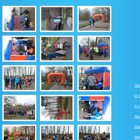
St
O 
Co
Słu
Gal
Ws