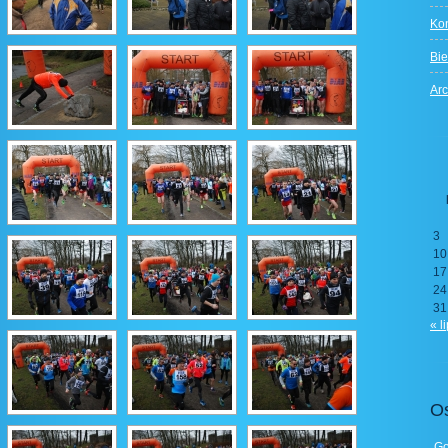
Kon
Bie
Ar
3
10
17
24
31
« l
Os
„Go