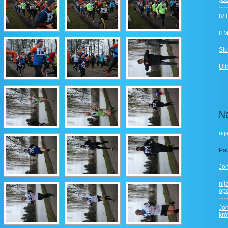
IV 
II 
Słu
Ult
N
nij
Pa
Jo
nij
opo
Jo
kró