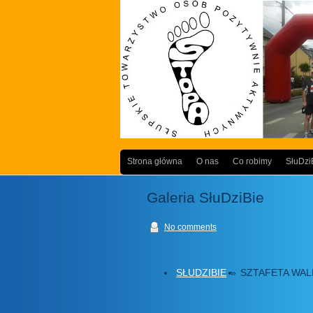
Strona główna
O nas
Co robimy
SłuDzi
Galeria SłuDziBie
No comments
SŁUDZIBIE
»
SZTAFETA WA