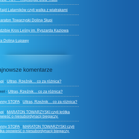
Rajd Latarników czyli walka z wiatrakami
Maraton Towarzyski Doliną Słupi
dzibie Kros Leśny im. Ryszarda Kaziowa
ra Doliną Łupawy
ajnowsze komentarze
agi
-
Ultras, Rzeźnik… co za różnica?
weł
-
Ultras, Rzeźnik… co za różnica?
hnny STOPA
-
Ultras, Rzeźnik… co za różnica?
agi
-
MARATON TOWARZYSKI czyli krótka
wieść o niesubordynacji biegaczy.
hnny STOPA
-
MARATON TOWARZYSKI czyli
tka opowieść o niesubordynacji biegaczy.