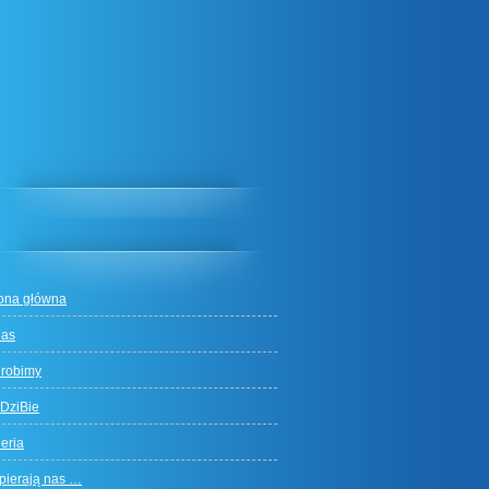
rona główna
nas
 robimy
DziBie
eria
pierają nas …