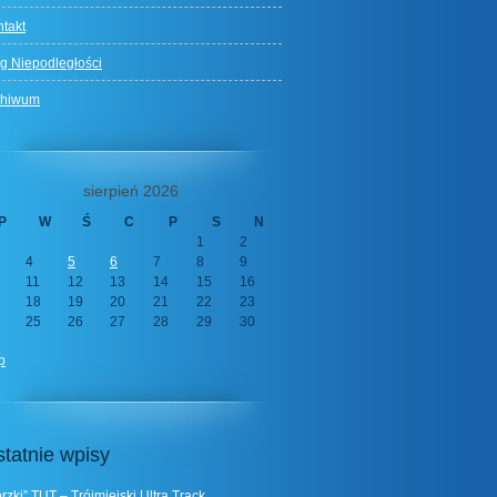
takt
g Niepodległości
chiwum
sierpień 2026
P
W
Ś
C
P
S
N
1
2
4
5
6
7
8
9
11
12
13
14
15
16
18
19
20
21
22
23
25
26
27
28
29
30
ip
tatnie wpisy
rzki” TUT – Trójmiejski Ultra Track