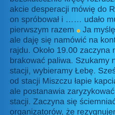
akcie desperacji mówię do R
on spróbował i …… udało mu
pierwszym razem
Ja myślę 
ale daję się namówić na kon
rajdu. Około 19.00 zaczyna
brakować paliwa. Szukamy na
stacji, wybieramy Łebę. Sze
od stacji Miszczu łapie kapci
ale postanawia zaryzykować 
stacji. Zaczyna się ściemnia
organizatorów, że rezygnuje