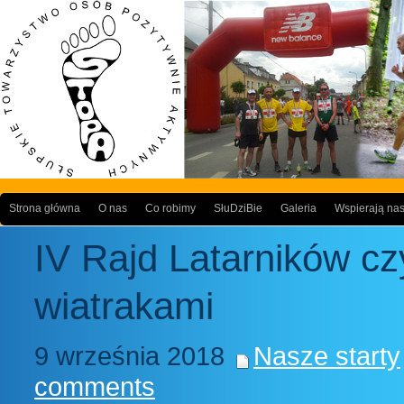
Strona główna
O nas
Co robimy
SłuDziBie
Galeria
Wspierają na
IV Rajd Latarników czy
wiatrakami
9 września 2018
Nasze starty
comments