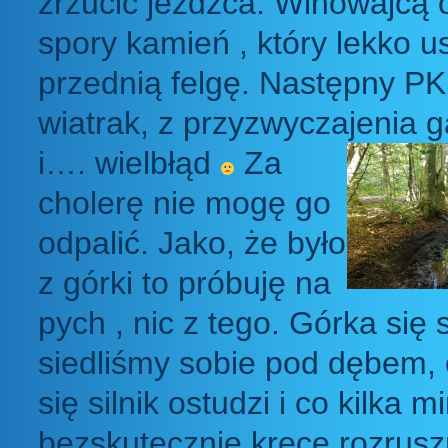
zrzucić jeźdźca. Winowajcą 
spory kamień , który lekko u
przednią felgę. Następny PK 
wiatrak, z przyzwyczajenia 
i…. wielbłąd
Za
cholerę nie mogę go
odpalić. Jako, że było
z górki to próbuję na
pych , nic z tego. Górka się 
siedliśmy sobie pod dębem,
się silnik ostudzi i co kilka m
bezskutecznie kręcę rozrus