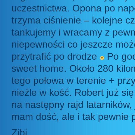
uczestnictwa. Opona po na
trzyma ciśnienie – kolejne cz
tankujemy i wracamy z pew
niepewności co jeszcze moż
przytrafić po drodze
Po god
sweet home. Około 280 kilom
tego połowa w terenie + prz
nieźle w kość. Robert już si
na następny rajd latarników, 
mam dość, ale i tak pewnie 
Zibi