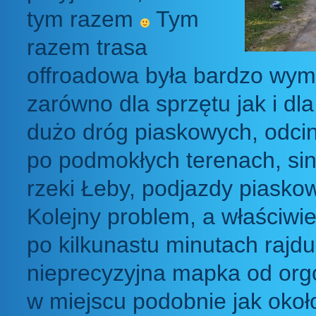
tym razem
Tym
razem trasa
offroadowa była bardzo wy
zarówno dla sprzętu jak i dl
dużo dróg piaskowych, odcin
po podmokłych terenach, sin
rzeki Łeby, podjazdy piaskow
Kolejny problem, a właściw
po kilkunastu minutach rajdu
nieprecyzyjna mapka od orgó
w miejscu podobnie jak okoł