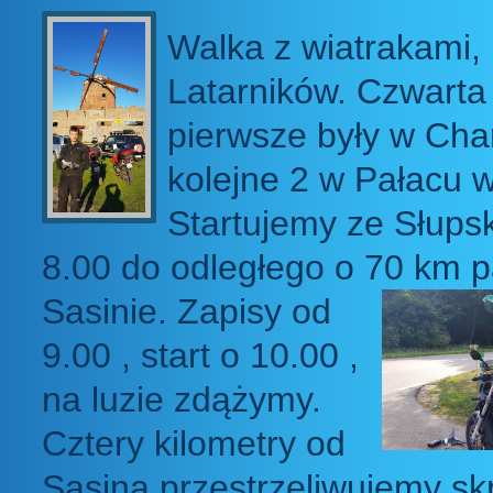
Walka z wiatrakami, 
Latarników. Czwarta 
pierwsze były w Char
kolejne 2 w Pałacu w
Startujemy ze Słups
8.00 do odległego o 70 km 
Sasinie.
Zapisy od
9.00 , start o 10.00 ,
na luzie zdążymy.
Cztery kilometry od
Sasina przestrzeliwujemy sk