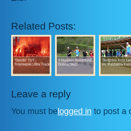
Related Posts:
"Gorzki" TUT -
II Maraton Towarzyski
Słudzibie Kros Le
Trójmiejski Ultra Track
Doliną Słupi
im. Ryszarda Kaz
Leave a reply
You must be
logged in
to post a