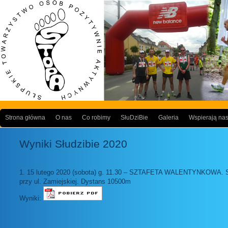
Strona główna
O nas
Co robimy
SłuDziBie
Galeria
Wspierają na
Wyniki Słudzibie 2020
1. 15 lutego 2020 (sobota) g. 11.30 – SZTAFETA WALENTYNKOWA. St
przy ul. Zamiejskiej. Dystans 10500m
Wyniki: